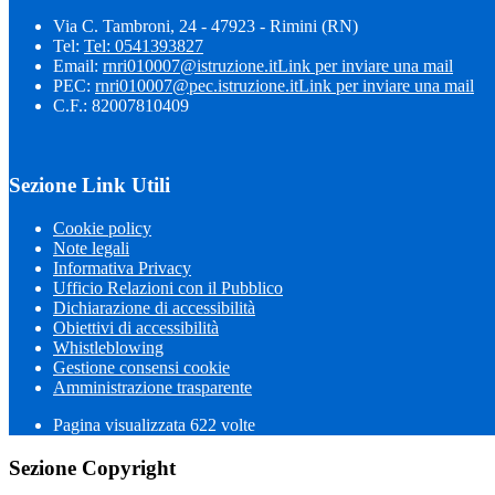
Via C. Tambroni, 24 - 47923 - Rimini (RN)
Tel:
Tel: 0541393827
Email:
rnri010007@istruzione.it
Link per inviare una mail
PEC:
rnri010007@pec.istruzione.it
Link per inviare una mail
C.F.: 82007810409
Sezione Link Utili
Cookie policy
Note legali
Informativa Privacy
Ufficio Relazioni con il Pubblico
Dichiarazione di accessibilità
Obiettivi di accessibilità
Whistleblowing
Gestione consensi cookie
Amministrazione trasparente
Pagina visualizzata
622
volte
Sezione Copyright