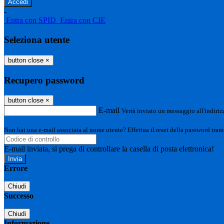
-
Entra con SPID
Entra con CIE
Seleziona utente
button close
×
Recupero password
button close
×
E-mail
Verrà inviato un messaggio all'indirizz
Non hai una e-mail associata al nome utente? Effettua il reset della password tram
E-mail inviata, si prega di controllare la casella di posta elettronica!
Errore
Chiudi
Successo
Chiudi
Informazione