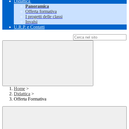
Didattica
Panoramica
Offerta formativa
I progetti delle classi
Invalsi
U.R.P. e Contatti
Campo di ricerca per le pagine del sito
Home
>
Didattica
>
Offerta Formativa