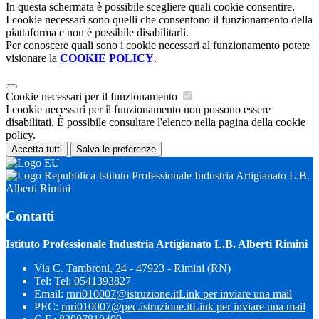
In questa schermata è possibile scegliere quali cookie consentire.
I cookie necessari sono quelli che consentono il funzionamento della
piattaforma e non è possibile disabilitarli.
Per conoscere quali sono i cookie necessari al funzionamento potete
visionare la
COOKIE POLICY
.
Cookie necessari per il funzionamento
I cookie necessari per il funzionamento non possono essere
disabilitati. È possibile consultare l'elenco nella pagina della cookie
policy.
Accetta tutti
Salva le preferenze
Istituto Professionale Industria Artigianato L.B.
Alberti Rimini
Contatti
Istituto Professionale Industria Artigianato L.B. Alberti Rimini
Via C. Tambroni, 24 - 47923 - Rimini (RN)
Tel:
Tel: 0541393827
Email:
rnri010007@istruzione.it
Link per inviare una mail
PEC:
rnri010007@pec.istruzione.it
Link per inviare una mail