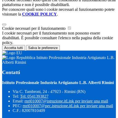
piattaforma e non è possibile disabilitarli.
Per conoscere quali sono i cookie necessari al funzionamento potete
visionare la
COOKIE POLICY
.
Cookie necessari per il funzionamento
I cookie necessari per il funzionamento non possono essere
disabilitati. È possibile consultare l'elenco nella pagina della cookie
policy.
Accetta tutti
Salva le preferenze
Istituto Professionale Industria Artigianato L.B.
Alberti Rimini
Contatti
Istituto Professionale Industria Artigianato L.B. Alberti Rimini
Via C. Tambroni, 24 - 47923 - Rimini (RN)
Tel:
Tel: 0541393827
Email:
rnri010007@istruzione.it
Link per inviare una mail
PEC:
rnri010007@pec.istruzione.it
Link per inviare una mail
C.F.: 82007810409