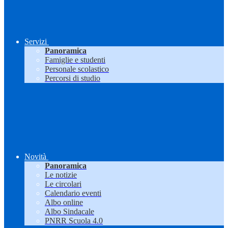
Servizi
Panoramica
Famiglie e studenti
Personale scolastico
Percorsi di studio
Novità
Panoramica
Le notizie
Le circolari
Calendario eventi
Albo online
Albo Sindacale
PNRR Scuola 4.0