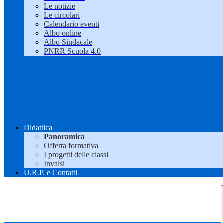
Le notizie
Le circolari
Calendario eventi
Albo online
Albo Sindacale
PNRR Scuola 4.0
Didattica
Panoramica
Offerta formativa
I progetti delle classi
Invalsi
U.R.P. e Contatti