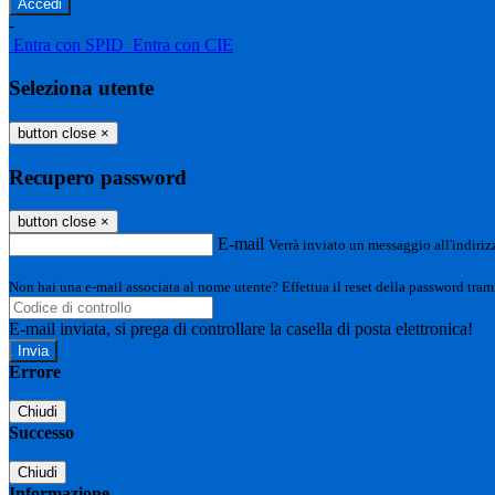
-
Entra con SPID
Entra con CIE
Seleziona utente
button close
×
Recupero password
button close
×
E-mail
Verrà inviato un messaggio all'indirizz
Non hai una e-mail associata al nome utente? Effettua il reset della password tram
E-mail inviata, si prega di controllare la casella di posta elettronica!
Errore
Chiudi
Successo
Chiudi
Informazione