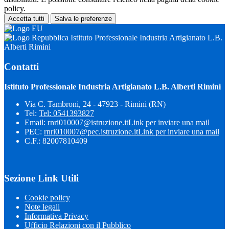
policy.
Accetta tutti
Salva le preferenze
Istituto Professionale Industria Artigianato L.B.
Alberti Rimini
Contatti
Istituto Professionale Industria Artigianato L.B. Alberti Rimini
Via C. Tambroni, 24 - 47923 - Rimini (RN)
Tel:
Tel: 0541393827
Email:
rnri010007@istruzione.it
Link per inviare una mail
PEC:
rnri010007@pec.istruzione.it
Link per inviare una mail
C.F.: 82007810409
Sezione Link Utili
Cookie policy
Note legali
Informativa Privacy
Ufficio Relazioni con il Pubblico