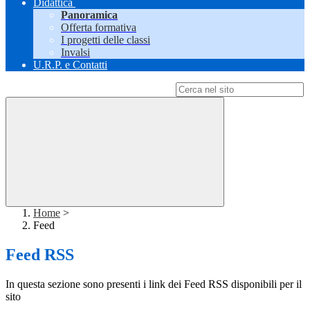
Didattica
Panoramica
Offerta formativa
I progetti delle classi
Invalsi
U.R.P. e Contatti
Campo di ricerca per le pagine del sito
Home
>
Feed
Feed RSS
In questa sezione sono presenti i link dei Feed RSS disponibili per il
sito