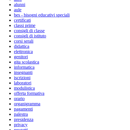
alunni
aule
bes - bisogni educativi speciali
certificati
classi prime
consigli di classe
consigli di istituto
corsi serali
didattica
elettronica
genitori
gita scolastica
informatica
insegnanti
iscrizioni
laboratori
modulistica
offerta formativa
orario
organigramma
pagamenti
palestra
presidenza
privacy
progetti