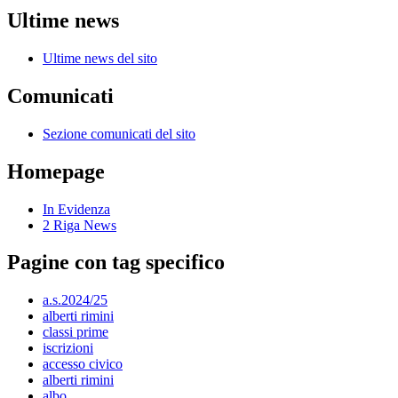
Ultime news
Ultime news del sito
Comunicati
Sezione comunicati del sito
Homepage
In Evidenza
2 Riga News
Pagine con tag specifico
a.s.2024/25
alberti rimini
classi prime
iscrizioni
accesso civico
alberti rimini
albo