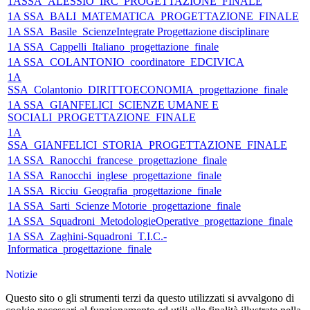
1ASSA_ALESSIO_IRC_PROGETTAZIONE_FINALE
1A SSA_BALI_MATEMATICA_PROGETTAZIONE_FINALE
1A SSA_Basile_ScienzeIntegrate Progettazione disciplinare
1A SSA_Cappelli_Italiano_progettazione_finale
1A SSA_COLANTONIO_coordinatore_EDCIVICA
1A
SSA_Colantonio_DIRITTOECONOMIA_progettazione_finale
1A SSA_GIANFELICI_SCIENZE UMANE E
SOCIALI_PROGETTAZIONE_FINALE
1A
SSA_GIANFELICI_STORIA_PROGETTAZIONE_FINALE
1A SSA_Ranocchi_francese_progettazione_finale
1A SSA_Ranocchi_inglese_progettazione_finale
1A SSA_Ricciu_Geografia_progettazione_finale
1A SSA_Sarti_Scienze Motorie_progettazione_finale
1A SSA_Squadroni_MetodologieOperative_progettazione_finale
1A SSA_Zaghini-Squadroni_T.I.C.-
Informatica_progettazione_finale
Notizie
Questo sito o gli strumenti terzi da questo utilizzati si avvalgono di