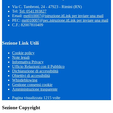
Via C. Tambroni, 24 - 47923 - Rimini (RN)
Tel:
Tel: 0541393827
Email:
rnri010007@istruzione.it
Link per inviare una mail
PEC:
rnri010007@pec.istruzione.it
Link per inviare una mail
C.F.: 82007810409
Sezione Link Utili
Cookie policy
Note legali
Informativa Privacy
Ufficio Relazioni con il Pubblico
Dichiarazione di accessibilità
Obiettivi di accessibilità
Whistleblowing
Gestione consensi cookie
Amministrazione trasparente
Pagina visualizzata
1215
volte
Sezione Copyright