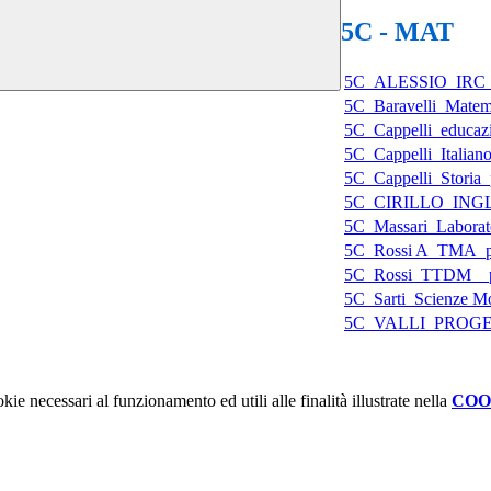
5C - MAT
5C_ALESSIO_IR
5C_Baravelli_Matema
5C_Cappelli_educazi
5C_Cappelli_Italiano
5C_Cappelli_Storia_
5C_CIRILLO_INGLES
5C_Massari_Laborato
5C_Rossi A_TMA_pro
5C_Rossi_TTDM__pro
5C_Sarti_Scienze Mo
5C_VALLI_PROG
kie necessari al funzionamento ed utili alle finalità illustrate nella
COO