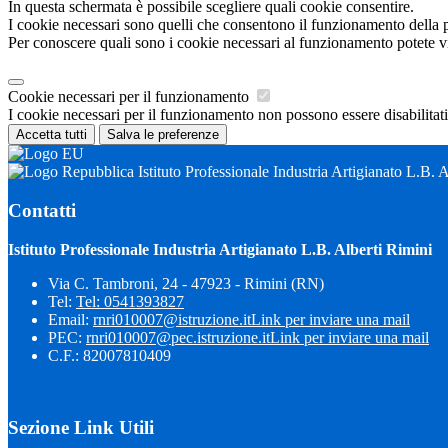
In questa schermata è possibile scegliere quali cookie consentire.
I cookie necessari sono quelli che consentono il funzionamento della pi
Per conoscere quali sono i cookie necessari al funzionamento potete v
Cookie necessari per il funzionamento
I cookie necessari per il funzionamento non possono essere disabilitati.
Accetta tutti
Salva le preferenze
Istituto Professionale Industria Artigianato L.B. 
Contatti
Istituto Professionale Industria Artigianato L.B. Alberti Rimini
Via C. Tambroni, 24 - 47923 - Rimini (RN)
Tel:
Tel: 0541393827
Email:
rnri010007@istruzione.it
Link per inviare una mail
PEC:
rnri010007@pec.istruzione.it
Link per inviare una mail
C.F.: 82007810409
Sezione Link Utili