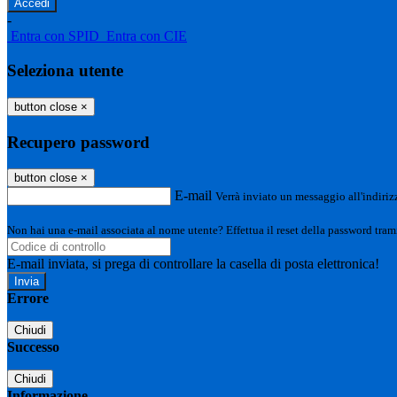
-
Entra con SPID
Entra con CIE
Seleziona utente
button close
×
Recupero password
button close
×
E-mail
Verrà inviato un messaggio all'indirizz
Non hai una e-mail associata al nome utente? Effettua il reset della password tram
E-mail inviata, si prega di controllare la casella di posta elettronica!
Errore
Chiudi
Successo
Chiudi
Informazione