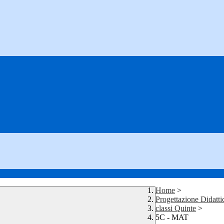
Home
>
Progettazione Didatti
classi Quinte
>
5C - MAT