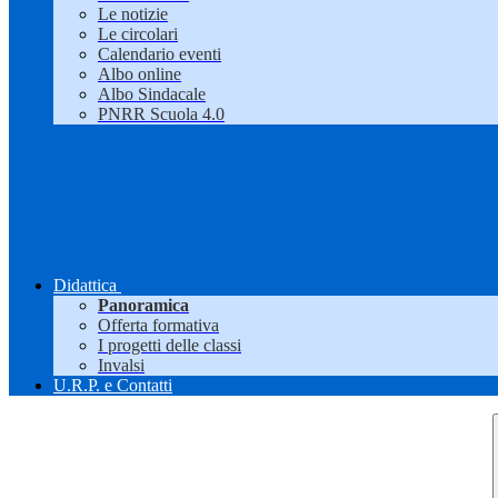
Le notizie
Le circolari
Calendario eventi
Albo online
Albo Sindacale
PNRR Scuola 4.0
Didattica
Panoramica
Offerta formativa
I progetti delle classi
Invalsi
U.R.P. e Contatti