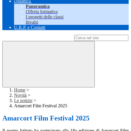
Didattica
Panoramica
Offerta formativa
I progetti delle classi
Invalsi
U.R.P. e Contatti
Campo di ricerca per le pagine del sito
Home
>
Novità
>
Le notizie
>
Amarcort Film Festival 2025
Amarcort Film Festival 2025
Il nostro Istituto ha partecipato alla 18a edizione di Amarcort Film