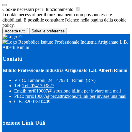
Cookie necessari per il funzionamento
I cookie necessari per il funzionamento non possono essere
disabilitati. È possibile consultare l'elenco nella pagina della cookie
policy.
Accetta tutti
Salva le preferenze
Istituto Professionale Industria Artigianato L.B.
Alberti Rimini
Contatti
Istituto Professionale Industria Artigianato L.B. Alberti Rimini
Via C. Tambroni, 24 - 47923 - Rimini (RN)
Tel:
Tel: 0541393827
Email:
rnri010007@istruzione.it
Link per inviare una mail
PEC:
rnri010007@pec.istruzione.it
Link per inviare una mail
C.F.: 82007810409
Sezione Link Utili