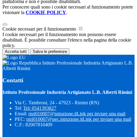
piattaforma e non è possibile disabilitarli.
Per conoscere quali sono i cookie necessari al funzionamento potete
visionare la
COOKIE POLICY
.
Cookie necessari per il funzionamento
I cookie necessari per il funzionamento non possono essere
disabilitati. È possibile consultare l'elenco nella pagina della cookie
policy.
Accetta tutti
Salva le preferenze
Istituto Professionale Industria Artigianato L.B.
Alberti Rimini
Contatti
Istituto Professionale Industria Artigianato L.B. Alberti Rimini
Via C. Tambroni, 24 - 47923 - Rimini (RN)
Tel:
Tel: 0541393827
Email:
rnri010007@istruzione.it
Link per inviare una mail
PEC:
rnri010007@pec.istruzione.it
Link per inviare una mail
C.F.: 82007810409