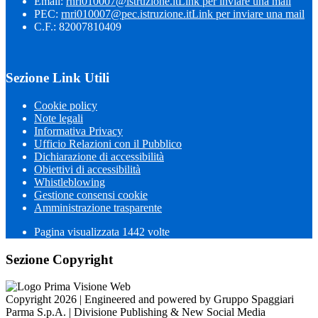
Email:
rnri010007@istruzione.it
Link per inviare una mail
PEC:
rnri010007@pec.istruzione.it
Link per inviare una mail
C.F.: 82007810409
Sezione Link Utili
Cookie policy
Note legali
Informativa Privacy
Ufficio Relazioni con il Pubblico
Dichiarazione di accessibilità
Obiettivi di accessibilità
Whistleblowing
Gestione consensi cookie
Amministrazione trasparente
Pagina visualizzata
1442
volte
Sezione Copyright
Copyright 2026 | Engineered and powered by Gruppo Spaggiari
Parma S.p.A. | Divisione Publishing & New Social Media