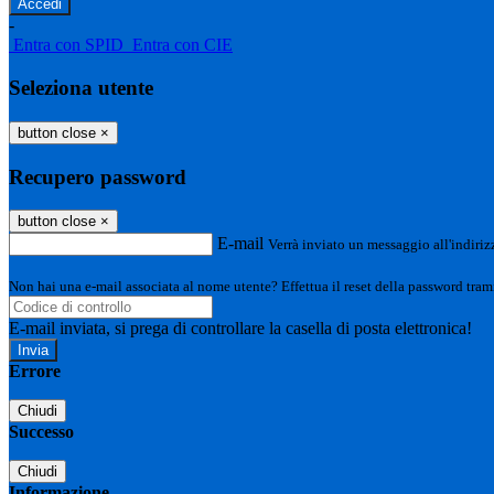
-
Entra con SPID
Entra con CIE
Seleziona utente
button close
×
Recupero password
button close
×
E-mail
Verrà inviato un messaggio all'indirizz
Non hai una e-mail associata al nome utente? Effettua il reset della password tram
E-mail inviata, si prega di controllare la casella di posta elettronica!
Errore
Chiudi
Successo
Chiudi
Informazione