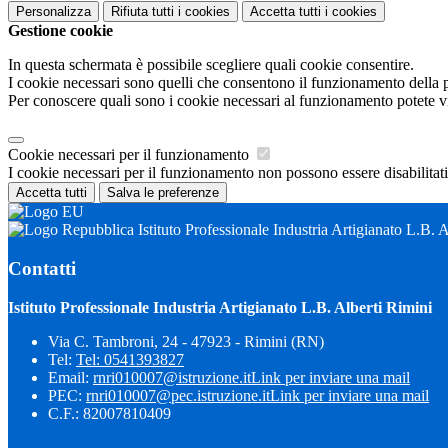
Personalizza
Rifiuta tutti
i cookies
Accetta tutti
i cookies
Gestione cookie
In questa schermata è possibile scegliere quali cookie consentire.
I cookie necessari sono quelli che consentono il funzionamento della pi
Per conoscere quali sono i cookie necessari al funzionamento potete v
Cookie necessari per il funzionamento
I cookie necessari per il funzionamento non possono essere disabilitati.
Accetta tutti
Salva le preferenze
Istituto Professionale Industria Artigianato L.B. 
Contatti
Istituto Professionale Industria Artigianato L.B. Alberti Rimini
Via C. Tambroni, 24 - 47923 - Rimini (RN)
Tel:
Tel: 0541393827
Email:
rnri010007@istruzione.it
Link per inviare una mail
PEC:
rnri010007@pec.istruzione.it
Link per inviare una mail
C.F.: 82007810409