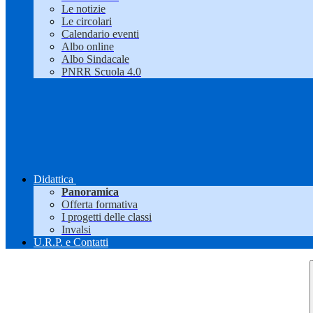
Le notizie
Le circolari
Calendario eventi
Albo online
Albo Sindacale
PNRR Scuola 4.0
Didattica
Panoramica
Offerta formativa
I progetti delle classi
Invalsi
U.R.P. e Contatti