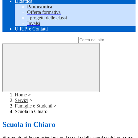
Didattica
Panoramica
Offerta formativa
I progetti delle classi
Invalsi
U.R.P. e Contatti
Campo di ricerca per le pagine del sito
Home
>
Servizi
>
Famiglie e Studenti
>
Scuola in Chiaro
Scuola in Chiaro
Strumento utile per orientarsi nella scelta della scuola e del percorso