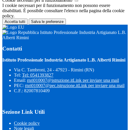
Cookie necessari per il funzionamento
I cookie necessari per il funzionamento non possono essere
disabilitati. È possibile consultare l'elenco nella pagina della cookie
policy.
Accetta tutti
Salva le preferenze
Istituto Professionale Industria Artigianato L.B.
Alberti Rimini
Contatti
Istituto Professionale Industria Artigianato L.B. Alberti Rimini
Via C. Tambroni, 24 - 47923 - Rimini (RN)
Tel:
Tel: 0541393827
Email:
rnri010007@istruzione.it
Link per inviare una mail
PEC:
rnri010007@pec.istruzione.it
Link per inviare una mail
C.F.: 82007810409
Sezione Link Utili
Cookie policy
Note legali