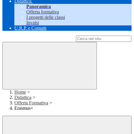
Didattica
Panoramica
Offerta formativa
I progetti delle classi
Invalsi
U.R.P. e Contatti
Campo di ricerca per le pagine del sito
Home
>
Didattica
>
Offerta Formativa
>
Erasmus+