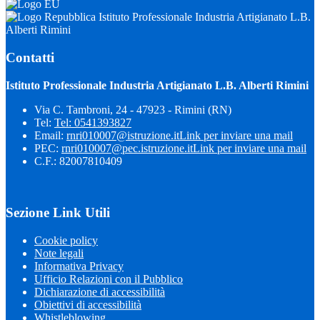
Istituto Professionale Industria Artigianato L.B.
Alberti Rimini
Contatti
Istituto Professionale Industria Artigianato L.B. Alberti Rimini
Via C. Tambroni, 24 - 47923 - Rimini (RN)
Tel:
Tel: 0541393827
Email:
rnri010007@istruzione.it
Link per inviare una mail
PEC:
rnri010007@pec.istruzione.it
Link per inviare una mail
C.F.: 82007810409
Sezione Link Utili
Cookie policy
Note legali
Informativa Privacy
Ufficio Relazioni con il Pubblico
Dichiarazione di accessibilità
Obiettivi di accessibilità
Whistleblowing