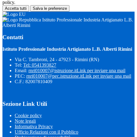
policy.
Accetta tutti
Salva le preferenze
Istituto Professionale Industria Artigianato L.B.
Alberti Rimini
Contatti
Istituto Professionale Industria Artigianato L.B. Alberti Rimini
Via C. Tambroni, 24 - 47923 - Rimini (RN)
Tel:
Tel: 0541393827
Email:
rnri010007@istruzione.it
Link per inviare una mail
PEC:
rnri010007@pec.istruzione.it
Link per inviare una mail
C.F.: 82007810409
Sezione Link Utili
Cookie policy
Note legali
Informativa Privacy
Ufficio Relazioni con il Pubblico