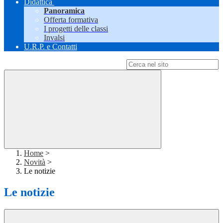
Didattica
Panoramica
Offerta formativa
I progetti delle classi
Invalsi
U.R.P. e Contatti
Campo di ricerca per le pagine del sito
Home
>
Novità
>
Le notizie
Le notizie