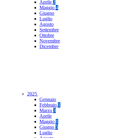
Aprile
2
Maggio
4
Giugno
Luglio
Agosto
Settembre
Ottobre
Novembre
Dicembre
2025
Gennaio
Febbraio
1
Marzo
3
Aprile
Maggio
1
Giugno
5
Luglio