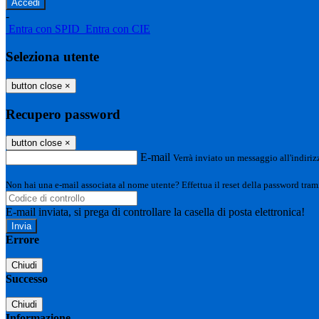
-
Entra con SPID
Entra con CIE
Seleziona utente
button close
×
Recupero password
button close
×
E-mail
Verrà inviato un messaggio all'indirizz
Non hai una e-mail associata al nome utente? Effettua il reset della password tram
E-mail inviata, si prega di controllare la casella di posta elettronica!
Errore
Chiudi
Successo
Chiudi
Informazione