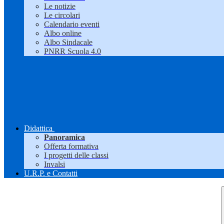
Le notizie
Le circolari
Calendario eventi
Albo online
Albo Sindacale
PNRR Scuola 4.0
Didattica
Panoramica
Offerta formativa
I progetti delle classi
Invalsi
U.R.P. e Contatti