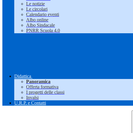
Le notizie
Le circolari
Calendario eventi
Albo online
Albo Sindacale
PNRR Scuola 4.0
Didattica
Panoramica
Offerta formativa
I progetti delle classi
Invalsi
U.R.P. e Contatti