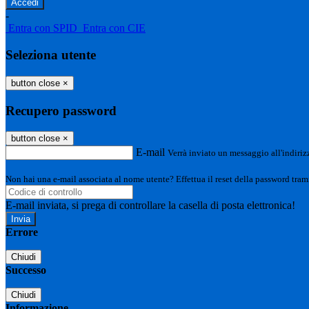
-
Entra con SPID
Entra con CIE
Seleziona utente
button close
×
Recupero password
button close
×
E-mail
Verrà inviato un messaggio all'indirizz
Non hai una e-mail associata al nome utente? Effettua il reset della password tram
E-mail inviata, si prega di controllare la casella di posta elettronica!
Errore
Chiudi
Successo
Chiudi
Informazione