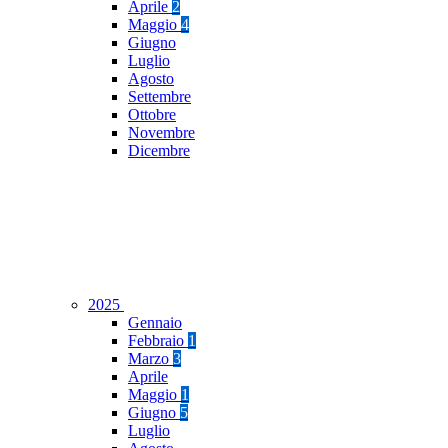
Aprile
2
Maggio
4
Giugno
Luglio
Agosto
Settembre
Ottobre
Novembre
Dicembre
2025
Gennaio
Febbraio
1
Marzo
3
Aprile
Maggio
1
Giugno
5
Luglio