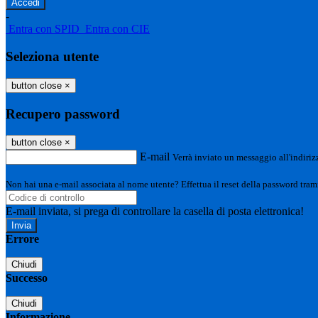
-
Entra con SPID
Entra con CIE
Seleziona utente
button close
×
Recupero password
button close
×
E-mail
Verrà inviato un messaggio all'indirizz
Non hai una e-mail associata al nome utente? Effettua il reset della password tram
E-mail inviata, si prega di controllare la casella di posta elettronica!
Errore
Chiudi
Successo
Chiudi
Informazione