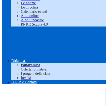
Le notizie
Le circolari
Calendario eventi
Albo online
Albo Sindacale
PNRR Scuola 4.0
Didattica
Panoramica
Offerta formativa
I progetti delle classi
Invalsi
U.R.P. e Contatti