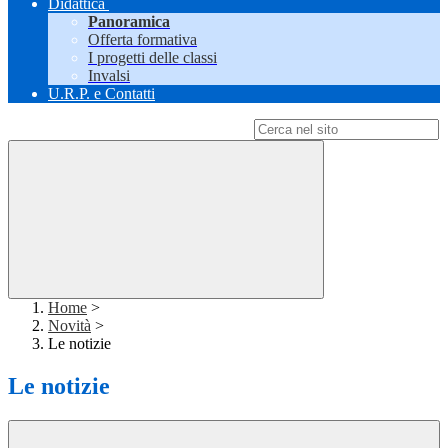
Didattica
Panoramica
Offerta formativa
I progetti delle classi
Invalsi
U.R.P. e Contatti
Campo di ricerca per le pagine del sito
Home
>
Novità
>
Le notizie
Le notizie