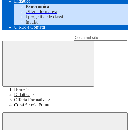
Didattica
Panoramica
Offerta formativa
I progetti delle classi
Invalsi
U.R.P. e Contatti
Campo di ricerca per le pagine del sito
Home
>
Didattica
>
Offerta Formativa
>
Corsi Scuola Futura