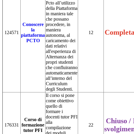
Pcto all’utilizzo
della Piattaforma
in maniera tale
che possano
Conoscere
procedere, in
la
maniera
Completa
124571
12
piattaforma
autonoma, al
PCTO
caricamento dei
dati relativi
all'esperienza di
Alternanza dei
propri studenti
che confluiranno
automaticamente
all’interno del
Curriculum
degli Studenti.
Il corso si pone
come obiettivo
quello di
formare i
docenti tutor PFI
Corso di
Chiuso / 
alla
176331
formazione
22
compilazione
svolgime
tutor PFI
dei moduli