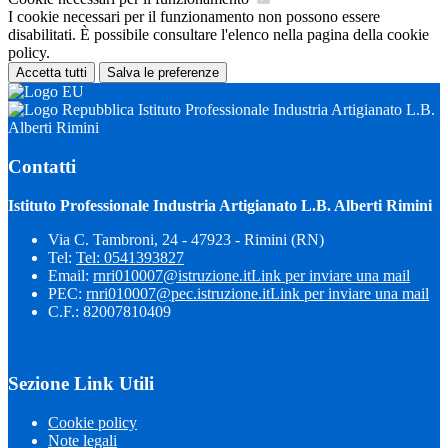
I cookie necessari per il funzionamento non possono essere
disabilitati. È possibile consultare l'elenco nella pagina della cookie
policy.
Accetta tutti
Salva le preferenze
Istituto Professionale Industria Artigianato L.B.
Alberti Rimini
Contatti
Istituto Professionale Industria Artigianato L.B. Alberti Rimini
Via C. Tambroni, 24 - 47923 - Rimini (RN)
Tel:
Tel: 0541393827
Email:
rnri010007@istruzione.it
Link per inviare una mail
PEC:
rnri010007@pec.istruzione.it
Link per inviare una mail
C.F.: 82007810409
Sezione Link Utili
Cookie policy
Note legali