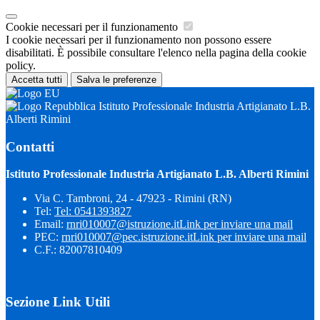
Cookie necessari per il funzionamento
I cookie necessari per il funzionamento non possono essere
disabilitati. È possibile consultare l'elenco nella pagina della cookie
policy.
Accetta tutti
Salva le preferenze
Istituto Professionale Industria Artigianato L.B.
Alberti Rimini
Contatti
Istituto Professionale Industria Artigianato L.B. Alberti Rimini
Via C. Tambroni, 24 - 47923 - Rimini (RN)
Tel:
Tel: 0541393827
Email:
rnri010007@istruzione.it
Link per inviare una mail
PEC:
rnri010007@pec.istruzione.it
Link per inviare una mail
C.F.: 82007810409
Sezione Link Utili