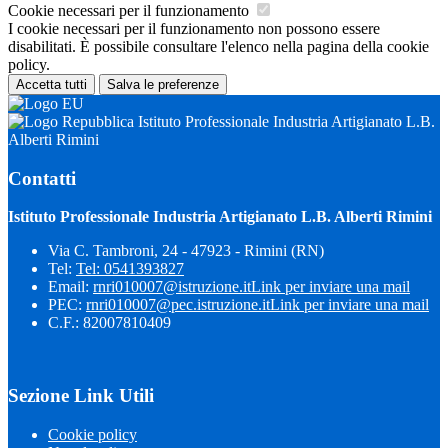
Cookie necessari per il funzionamento
I cookie necessari per il funzionamento non possono essere
disabilitati. È possibile consultare l'elenco nella pagina della cookie
policy.
Accetta tutti
Salva le preferenze
Istituto Professionale Industria Artigianato L.B.
Alberti Rimini
Contatti
Istituto Professionale Industria Artigianato L.B. Alberti Rimini
Via C. Tambroni, 24 - 47923 - Rimini (RN)
Tel:
Tel: 0541393827
Email:
rnri010007@istruzione.it
Link per inviare una mail
PEC:
rnri010007@pec.istruzione.it
Link per inviare una mail
C.F.: 82007810409
Sezione Link Utili
Cookie policy