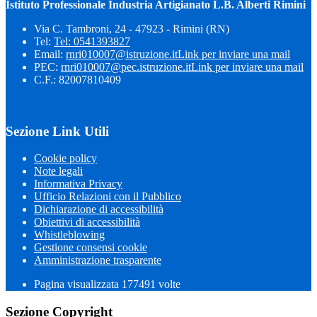
Istituto Professionale Industria Artigianato L.B. Alberti Rimini
Via C. Tambroni, 24 - 47923 - Rimini (RN)
Tel:
Tel: 0541393827
Email:
rnri010007@istruzione.it
Link per inviare una mail
PEC:
rnri010007@pec.istruzione.it
Link per inviare una mail
C.F.: 82007810409
Sezione Link Utili
Cookie policy
Note legali
Informativa Privacy
Ufficio Relazioni con il Pubblico
Dichiarazione di accessibilità
Obiettivi di accessibilità
Whistleblowing
Gestione consensi cookie
Amministrazione trasparente
Pagina visualizzata
177491
volte
Sezione Copyright