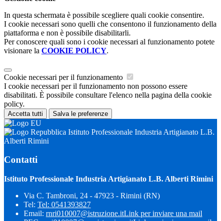
In questa schermata è possibile scegliere quali cookie consentire.
I cookie necessari sono quelli che consentono il funzionamento della
piattaforma e non è possibile disabilitarli.
Per conoscere quali sono i cookie necessari al funzionamento potete
visionare la
COOKIE POLICY
.
Cookie necessari per il funzionamento
I cookie necessari per il funzionamento non possono essere
disabilitati. È possibile consultare l'elenco nella pagina della cookie
policy.
Accetta tutti
Salva le preferenze
Istituto Professionale Industria Artigianato L.B.
Alberti Rimini
Contatti
Istituto Professionale Industria Artigianato L.B. Alberti Rimini
Via C. Tambroni, 24 - 47923 - Rimini (RN)
Tel:
Tel: 0541393827
Email:
rnri010007@istruzione.it
Link per inviare una mail