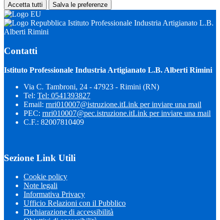
Accetta tutti
Salva le preferenze
Istituto Professionale Industria Artigianato L.B.
Alberti Rimini
Contatti
Istituto Professionale Industria Artigianato L.B. Alberti Rimini
Via C. Tambroni, 24 - 47923 - Rimini (RN)
Tel:
Tel: 0541393827
Email:
rnri010007@istruzione.it
Link per inviare una mail
PEC:
rnri010007@pec.istruzione.it
Link per inviare una mail
C.F.: 82007810409
Sezione Link Utili
Cookie policy
Note legali
Informativa Privacy
Ufficio Relazioni con il Pubblico
Dichiarazione di accessibilità