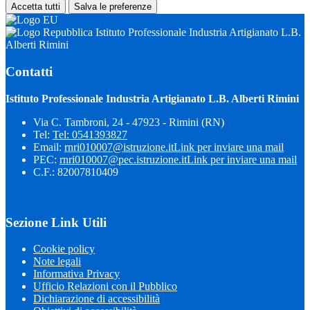
Accetta tutti
Salva le preferenze
Istituto Professionale Industria Artigianato L.B.
Alberti Rimini
Contatti
Istituto Professionale Industria Artigianato L.B. Alberti Rimini
Via C. Tambroni, 24 - 47923 - Rimini (RN)
Tel:
Tel: 0541393827
Email:
rnri010007@istruzione.it
Link per inviare una mail
PEC:
rnri010007@pec.istruzione.it
Link per inviare una mail
C.F.: 82007810409
Sezione Link Utili
Cookie policy
Note legali
Informativa Privacy
Ufficio Relazioni con il Pubblico
Dichiarazione di accessibilità