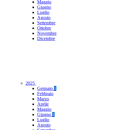
Maggio
Giugno
Luglio
Agosto
Settembre
Ottobre
Novembre
Dicembre
2025
Gennaio
1
Febbraio
Marzo
Aprile
Maggio
Giugno
1
Luglio
Agosto