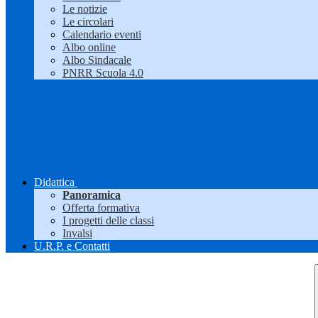
Le notizie
Le circolari
Calendario eventi
Albo online
Albo Sindacale
PNRR Scuola 4.0
Didattica
Panoramica
Offerta formativa
I progetti delle classi
Invalsi
U.R.P. e Contatti