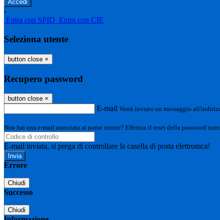
-
Entra con SPID
Entra con CIE
Seleziona utente
button close
×
Recupero password
button close
×
E-mail
Verrà inviato un messaggio all'indirizz
Non hai una e-mail associata al nome utente? Effettua il reset della password tram
E-mail inviata, si prega di controllare la casella di posta elettronica!
Errore
Chiudi
Successo
Chiudi
Informazione