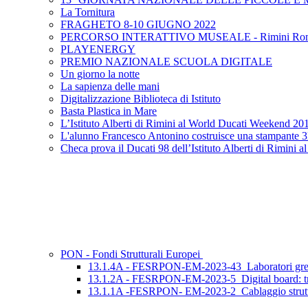
La Tornitura
FRAGHETO 8-10 GIUGNO 2022
PERCORSO INTERATTIVO MUSEALE - Rimini Ro
PLAYENERGY
PREMIO NAZIONALE SCUOLA DIGITALE
Un giorno la notte
La sapienza delle mani
Digitalizzazione Biblioteca di Istituto
Basta Plastica in Mare
L’Istituto Alberti di Rimini al World Ducati Weekend 20
L'alunno Francesco Antonino costruisce una stampante 
Checa prova il Ducati 98 dell’Istituto Alberti di Rimin
PON - Fondi Strutturali Europei
13.1.4A - FESRPON-EM-2023-43_Laboratori green, s
13.1.2A - FESRPON-EM-2023-5_Digital board: trasform
13.1.1A -FESRPON- EM-2023-2_Cablaggio strutturato