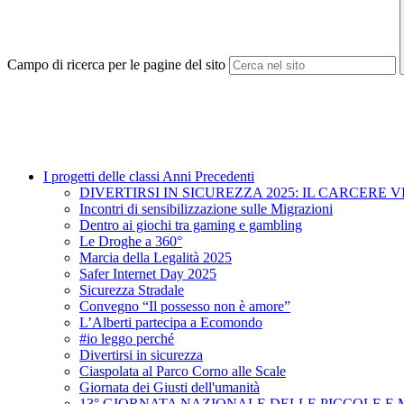
Campo di ricerca per le pagine del sito
I progetti delle classi Anni Precedenti
DIVERTIRSI IN SICUREZZA 2025: IL CARCERE V
Incontri di sensibilizzazione sulle Migrazioni
Dentro ai giochi tra gaming e gambling
Le Droghe a 360°
Marcia della Legalità 2025
Safer Internet Day 2025
Sicurezza Stradale
Convegno “Il possesso non è amore”
L’Alberti partecipa a Ecomondo
#io leggo perché
Divertirsi in sicurezza
Ciaspolata al Parco Corno alle Scale
Giornata dei Giusti dell'umanità
13° GIORNATA NAZIONALE DELLE PICCOLE E 