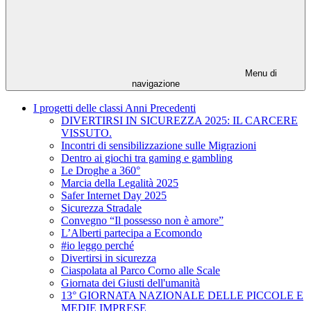
Menu di
navigazione
I progetti delle classi Anni Precedenti
DIVERTIRSI IN SICUREZZA 2025: IL CARCERE
VISSUTO.
Incontri di sensibilizzazione sulle Migrazioni
Dentro ai giochi tra gaming e gambling
Le Droghe a 360°
Marcia della Legalità 2025
Safer Internet Day 2025
Sicurezza Stradale
Convegno “Il possesso non è amore”
L’Alberti partecipa a Ecomondo
#io leggo perché
Divertirsi in sicurezza
Ciaspolata al Parco Corno alle Scale
Giornata dei Giusti dell'umanità
13° GIORNATA NAZIONALE DELLE PICCOLE E
MEDIE IMPRESE