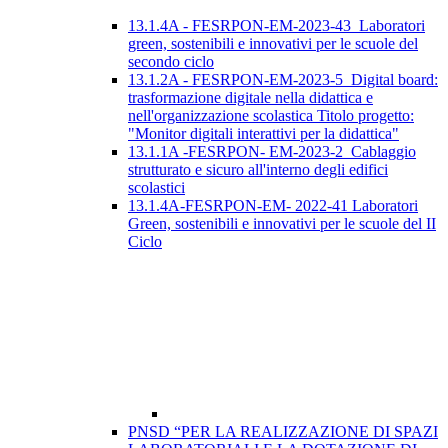
13.1.4A - FESRPON-EM-2023-43_Laboratori
green, sostenibili e innovativi per le scuole del
secondo ciclo
13.1.2A - FESRPON-EM-2023-5_Digital board:
trasformazione digitale nella didattica e
nell'organizzazione scolastica Titolo progetto:
"Monitor digitali interattivi per la didattica"
13.1.1A -FESRPON- EM-2023-2_Cablaggio
strutturato e sicuro all'interno degli edifici
scolastici
13.1.4A-FESRPON-EM- 2022-41 Laboratori
Green, sostenibili e innovativi per le scuole del II
Ciclo
PNSD “PER LA REALIZZAZIONE DI SPAZI