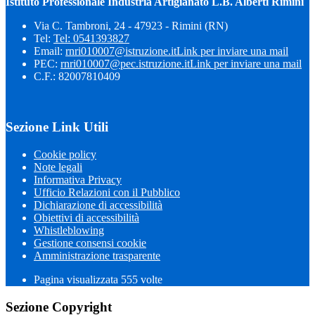
Istituto Professionale Industria Artigianato L.B. Alberti Rimini
Via C. Tambroni, 24 - 47923 - Rimini (RN)
Tel:
Tel: 0541393827
Email:
rnri010007@istruzione.it
Link per inviare una mail
PEC:
rnri010007@pec.istruzione.it
Link per inviare una mail
C.F.: 82007810409
Sezione Link Utili
Cookie policy
Note legali
Informativa Privacy
Ufficio Relazioni con il Pubblico
Dichiarazione di accessibilità
Obiettivi di accessibilità
Whistleblowing
Gestione consensi cookie
Amministrazione trasparente
Pagina visualizzata
555
volte
Sezione Copyright