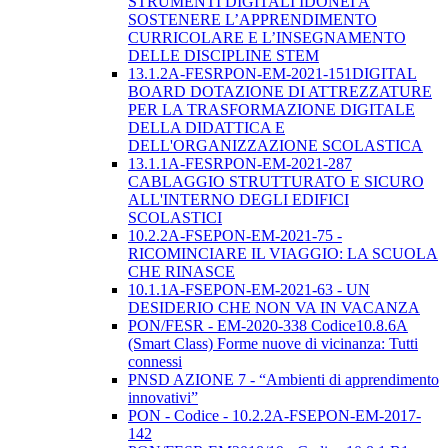
STRUMENTI DIGITALI IDONEI A
SOSTENERE L’APPRENDIMENTO
CURRICOLARE E L’INSEGNAMENTO
DELLE DISCIPLINE STEM
13.1.2A-FESRPON-EM-2021-151DIGITAL
BOARD DOTAZIONE DI ATTREZZATURE
PER LA TRASFORMAZIONE DIGITALE
DELLA DIDATTICA E
DELL'ORGANIZZAZIONE SCOLASTICA
13.1.1A-FESRPON-EM-2021-287
CABLAGGIO STRUTTURATO E SICURO
ALL'INTERNO DEGLI EDIFICI
SCOLASTICI
10.2.2A-FSEPON-EM-2021-75 -
RICOMINCIARE IL VIAGGIO: LA SCUOLA
CHE RINASCE
10.1.1A-FSEPON-EM-2021-63 - UN
DESIDERIO CHE NON VA IN VACANZA
PON/FESR - EM-2020-338 Codice10.8.6A
(Smart Class) Forme nuove di vicinanza: Tutti
connessi
PNSD AZIONE 7 - “Ambienti di apprendimento
innovativi”
PON - Codice - 10.2.2A-FSEPON-EM-2017-
142