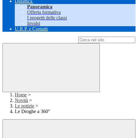
Didattica
Panoramica
Offerta formativa
I progetti delle classi
Invalsi
U.R.P. e Contatti
Campo di ricerca per le pagine del sito
Home
>
Novità
>
Le notizie
>
Le Droghe a 360°