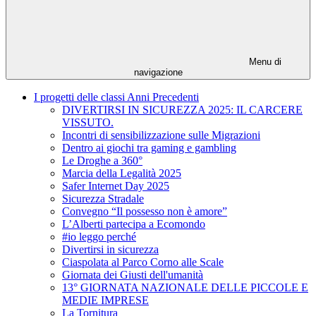
Menu di
navigazione
I progetti delle classi Anni Precedenti
DIVERTIRSI IN SICUREZZA 2025: IL CARCERE
VISSUTO.
Incontri di sensibilizzazione sulle Migrazioni
Dentro ai giochi tra gaming e gambling
Le Droghe a 360°
Marcia della Legalità 2025
Safer Internet Day 2025
Sicurezza Stradale
Convegno “Il possesso non è amore”
L’Alberti partecipa a Ecomondo
#io leggo perché
Divertirsi in sicurezza
Ciaspolata al Parco Corno alle Scale
Giornata dei Giusti dell'umanità
13° GIORNATA NAZIONALE DELLE PICCOLE E
MEDIE IMPRESE
La Tornitura