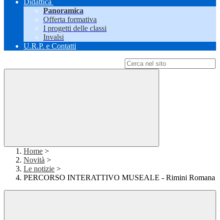
Didattica
Panoramica
Offerta formativa
I progetti delle classi
Invalsi
U.R.P. e Contatti
Campo di ricerca per le pagine del sito
Home
>
Novità
>
Le notizie
>
PERCORSO INTERATTIVO MUSEALE - Rimini Romana