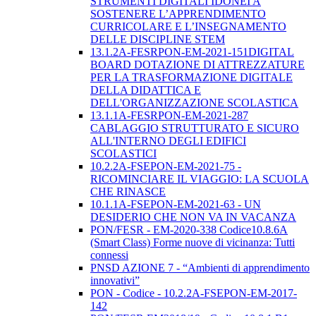
STRUMENTI DIGITALI IDONEI A
SOSTENERE L’APPRENDIMENTO
CURRICOLARE E L’INSEGNAMENTO
DELLE DISCIPLINE STEM
13.1.2A-FESRPON-EM-2021-151DIGITAL
BOARD DOTAZIONE DI ATTREZZATURE
PER LA TRASFORMAZIONE DIGITALE
DELLA DIDATTICA E
DELL'ORGANIZZAZIONE SCOLASTICA
13.1.1A-FESRPON-EM-2021-287
CABLAGGIO STRUTTURATO E SICURO
ALL'INTERNO DEGLI EDIFICI
SCOLASTICI
10.2.2A-FSEPON-EM-2021-75 -
RICOMINCIARE IL VIAGGIO: LA SCUOLA
CHE RINASCE
10.1.1A-FSEPON-EM-2021-63 - UN
DESIDERIO CHE NON VA IN VACANZA
PON/FESR - EM-2020-338 Codice10.8.6A
(Smart Class) Forme nuove di vicinanza: Tutti
connessi
PNSD AZIONE 7 - “Ambienti di apprendimento
innovativi”
PON - Codice - 10.2.2A-FSEPON-EM-2017-
142