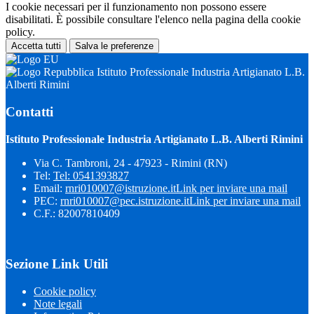
I cookie necessari per il funzionamento non possono essere
disabilitati. È possibile consultare l'elenco nella pagina della cookie
policy.
Accetta tutti
Salva le preferenze
Istituto Professionale Industria Artigianato L.B.
Alberti Rimini
Contatti
Istituto Professionale Industria Artigianato L.B. Alberti Rimini
Via C. Tambroni, 24 - 47923 - Rimini (RN)
Tel:
Tel: 0541393827
Email:
rnri010007@istruzione.it
Link per inviare una mail
PEC:
rnri010007@pec.istruzione.it
Link per inviare una mail
C.F.: 82007810409
Sezione Link Utili
Cookie policy
Note legali