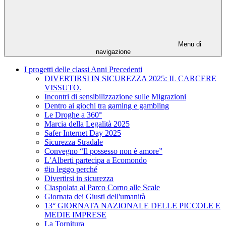
Menu di
navigazione
I progetti delle classi Anni Precedenti
DIVERTIRSI IN SICUREZZA 2025: IL CARCERE
VISSUTO.
Incontri di sensibilizzazione sulle Migrazioni
Dentro ai giochi tra gaming e gambling
Le Droghe a 360°
Marcia della Legalità 2025
Safer Internet Day 2025
Sicurezza Stradale
Convegno “Il possesso non è amore”
L’Alberti partecipa a Ecomondo
#io leggo perché
Divertirsi in sicurezza
Ciaspolata al Parco Corno alle Scale
Giornata dei Giusti dell'umanità
13° GIORNATA NAZIONALE DELLE PICCOLE E
MEDIE IMPRESE
La Tornitura