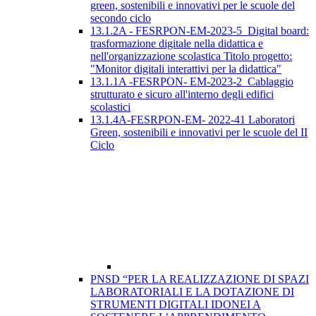
green, sostenibili e innovativi per le scuole del
secondo ciclo
13.1.2A - FESRPON-EM-2023-5_Digital board:
trasformazione digitale nella didattica e
nell'organizzazione scolastica Titolo progetto:
"Monitor digitali interattivi per la didattica"
13.1.1A -FESRPON- EM-2023-2_Cablaggio
strutturato e sicuro all'interno degli edifici
scolastici
13.1.4A-FESRPON-EM- 2022-41 Laboratori
Green, sostenibili e innovativi per le scuole del II
Ciclo
PNSD “PER LA REALIZZAZIONE DI SPAZI
LABORATORIALI E LA DOTAZIONE DI
STRUMENTI DIGITALI IDONEI A