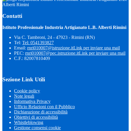
Alberti Rimini
Contatti
Istituto Professionale Industria Artigianato L.B. Alberti Rimini
Via C. Tambroni, 24 - 47923 - Rimini (RN)
Tel:
Tel: 0541393827
Email:
rnri010007@istruzione.it
Link per inviare una mail
PEC:
rnri010007@pec.istruzione.it
Link per inviare una mail
C.F.: 82007810409
Sezione Link Utili
Cookie policy
Note legali
Informativa Privacy
Ufficio Relazioni con il Pubblico
Dichiarazione di accessibilità
Obiettivi di accessibilità
Whistleblowing
Gestione consensi cookie