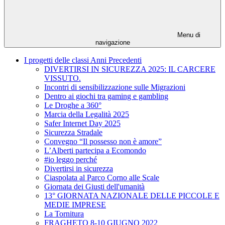
Menu di
navigazione
I progetti delle classi Anni Precedenti
DIVERTIRSI IN SICUREZZA 2025: IL CARCERE
VISSUTO.
Incontri di sensibilizzazione sulle Migrazioni
Dentro ai giochi tra gaming e gambling
Le Droghe a 360°
Marcia della Legalità 2025
Safer Internet Day 2025
Sicurezza Stradale
Convegno “Il possesso non è amore”
L’Alberti partecipa a Ecomondo
#io leggo perché
Divertirsi in sicurezza
Ciaspolata al Parco Corno alle Scale
Giornata dei Giusti dell'umanità
13° GIORNATA NAZIONALE DELLE PICCOLE E
MEDIE IMPRESE
La Tornitura
FRAGHETO 8-10 GIUGNO 2022