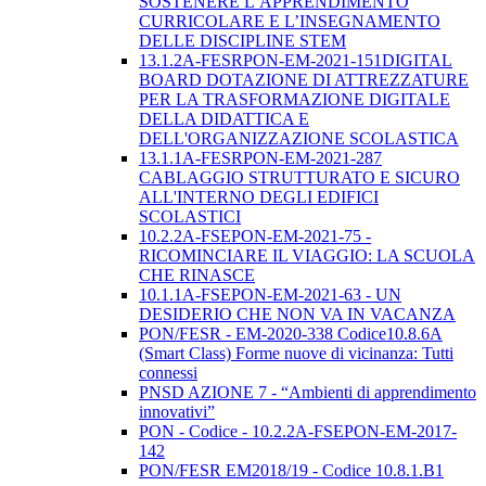
SOSTENERE L’APPRENDIMENTO
CURRICOLARE E L’INSEGNAMENTO
DELLE DISCIPLINE STEM
13.1.2A-FESRPON-EM-2021-151DIGITAL
BOARD DOTAZIONE DI ATTREZZATURE
PER LA TRASFORMAZIONE DIGITALE
DELLA DIDATTICA E
DELL'ORGANIZZAZIONE SCOLASTICA
13.1.1A-FESRPON-EM-2021-287
CABLAGGIO STRUTTURATO E SICURO
ALL'INTERNO DEGLI EDIFICI
SCOLASTICI
10.2.2A-FSEPON-EM-2021-75 -
RICOMINCIARE IL VIAGGIO: LA SCUOLA
CHE RINASCE
10.1.1A-FSEPON-EM-2021-63 - UN
DESIDERIO CHE NON VA IN VACANZA
PON/FESR - EM-2020-338 Codice10.8.6A
(Smart Class) Forme nuove di vicinanza: Tutti
connessi
PNSD AZIONE 7 - “Ambienti di apprendimento
innovativi”
PON - Codice - 10.2.2A-FSEPON-EM-2017-
142
PON/FESR EM2018/19 - Codice 10.8.1.B1