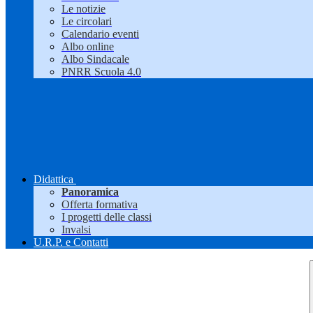
Le notizie
Le circolari
Calendario eventi
Albo online
Albo Sindacale
PNRR Scuola 4.0
Didattica
Panoramica
Offerta formativa
I progetti delle classi
Invalsi
U.R.P. e Contatti