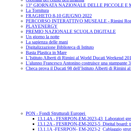
13° GIORNATA NAZIONALE DELLE PICCOLE E 
La Tornitura
FRAGHETO 8-10 GIUGNO 2022
PERCORSO INTERATTIVO MUSEALE - Rimini Ro
PLAYENERGY
PREMIO NAZIONALE SCUOLA DIGITALE
Un giorno la notte
La sapienza delle mani
Digitalizzazione Biblioteca di Istituto
Basta Plastica in Mare
L’Istituto Alberti di Rimini al World Ducati Weekend 20
L'alunno Francesco Antonino costruisce una stampante 
Checa prova il Ducati 98 dell’Istituto Alberti di Rimin
PON - Fondi Strutturali Europei
13.1.4A - FESRPON-EM-2023-43_Laboratori green, s
13.1.2A - FESRPON-EM-2023-5_Digital board: trasform
13.1.1A -FESRPON- EM-2023-2_Cablaggio strutturato