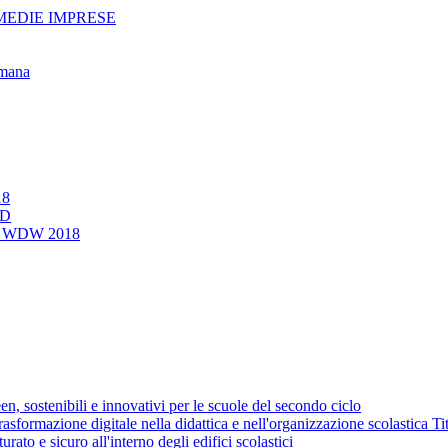
MEDIE IMPRESE
mana
18
3D
i al WDW 2018
ostenibili e innovativi per le scuole del secondo ciclo
azione digitale nella didattica e nell'organizzazione scolastica Titolo
 e sicuro all'interno degli edifici scolastici