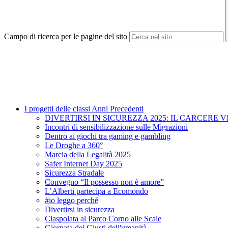
Campo di ricerca per le pagine del sito
I progetti delle classi Anni Precedenti
DIVERTIRSI IN SICUREZZA 2025: IL CARCERE V
Incontri di sensibilizzazione sulle Migrazioni
Dentro ai giochi tra gaming e gambling
Le Droghe a 360°
Marcia della Legalità 2025
Safer Internet Day 2025
Sicurezza Stradale
Convegno “Il possesso non è amore”
L’Alberti partecipa a Ecomondo
#io leggo perché
Divertirsi in sicurezza
Ciaspolata al Parco Corno alle Scale
Giornata dei Giusti dell'umanità