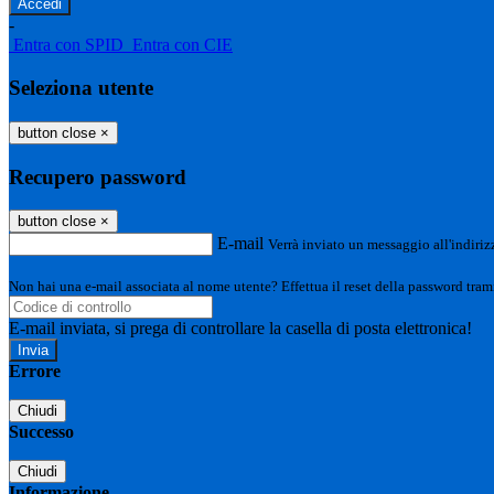
-
Entra con SPID
Entra con CIE
Seleziona utente
button close
×
Recupero password
button close
×
E-mail
Verrà inviato un messaggio all'indirizz
Non hai una e-mail associata al nome utente? Effettua il reset della password tram
E-mail inviata, si prega di controllare la casella di posta elettronica!
Errore
Chiudi
Successo
Chiudi
Informazione