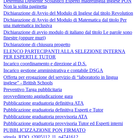
Determina Dirigente Scolastico Esperto madrelingua inglese PON
Non la solita paginetta
Dichiarazione di Avvio del Modulo di Inglese dal titolo Revolution
Dichiarazione di Avvio del Modulo di Matematica dal titolo Per
una matematica inclusiva
Dichiarazione di avvio modulo di italiano dal titolo Le parole sono
finestre (oppure muri)
Dichiarazione di chiusura progetto
ELENCO PARTECIPANTI ALLA SELEZIONE INTERNA
PER ESPERTI E TUTOR
Incarico coordinamento e direzione al D.S.
Incarico gestione amministrativa e contabile DSGA
Offerta per erogazione del servizio di “laboratorio in lingua
inglese” - British Schools
Preventivo Targa pubblicitaria
provvedimento aggiudicazione gara
Pubblicazione graduatoria definitiva ATA
Pubblicazione graduatoria definitiva Esperti e Tutor
Pubblicazione graduatoria provvisoria ATA
Pubblicazione graduatoria provvisoria Tutor ed Esperti interni
PUBBLICIZZAZIONE PON FIRMATO
stipula_RDO_t2005112_l1_p4741612