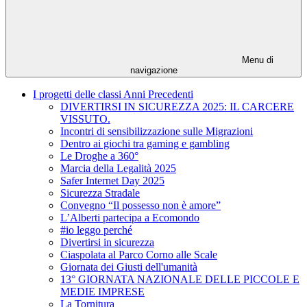
Menu di
navigazione
I progetti delle classi Anni Precedenti
DIVERTIRSI IN SICUREZZA 2025: IL CARCERE
VISSUTO.
Incontri di sensibilizzazione sulle Migrazioni
Dentro ai giochi tra gaming e gambling
Le Droghe a 360°
Marcia della Legalità 2025
Safer Internet Day 2025
Sicurezza Stradale
Convegno “Il possesso non è amore”
L’Alberti partecipa a Ecomondo
#io leggo perché
Divertirsi in sicurezza
Ciaspolata al Parco Corno alle Scale
Giornata dei Giusti dell'umanità
13° GIORNATA NAZIONALE DELLE PICCOLE E
MEDIE IMPRESE
La Tornitura