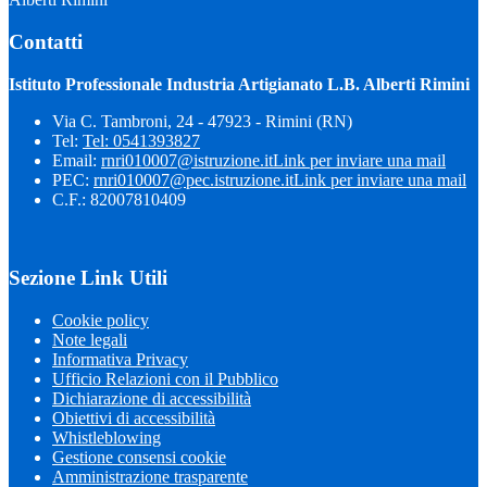
Contatti
Istituto Professionale Industria Artigianato L.B. Alberti Rimini
Via C. Tambroni, 24 - 47923 - Rimini (RN)
Tel:
Tel: 0541393827
Email:
rnri010007@istruzione.it
Link per inviare una mail
PEC:
rnri010007@pec.istruzione.it
Link per inviare una mail
C.F.: 82007810409
Sezione Link Utili
Cookie policy
Note legali
Informativa Privacy
Ufficio Relazioni con il Pubblico
Dichiarazione di accessibilità
Obiettivi di accessibilità
Whistleblowing
Gestione consensi cookie
Amministrazione trasparente