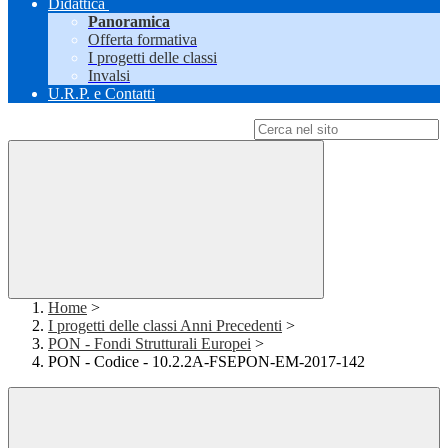
Didattica
Panoramica
Offerta formativa
I progetti delle classi
Invalsi
U.R.P. e Contatti
Campo di ricerca per le pagine del sito
Home
>
I progetti delle classi Anni Precedenti
>
PON - Fondi Strutturali Europei
>
PON - Codice - 10.2.2A-FSEPON-EM-2017-142