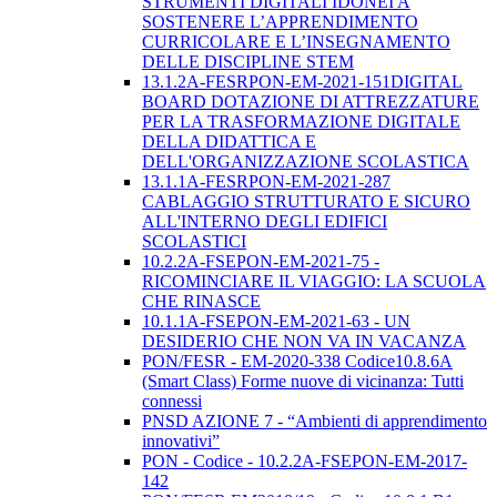
STRUMENTI DIGITALI IDONEI A
SOSTENERE L’APPRENDIMENTO
CURRICOLARE E L’INSEGNAMENTO
DELLE DISCIPLINE STEM
13.1.2A-FESRPON-EM-2021-151DIGITAL
BOARD DOTAZIONE DI ATTREZZATURE
PER LA TRASFORMAZIONE DIGITALE
DELLA DIDATTICA E
DELL'ORGANIZZAZIONE SCOLASTICA
13.1.1A-FESRPON-EM-2021-287
CABLAGGIO STRUTTURATO E SICURO
ALL'INTERNO DEGLI EDIFICI
SCOLASTICI
10.2.2A-FSEPON-EM-2021-75 -
RICOMINCIARE IL VIAGGIO: LA SCUOLA
CHE RINASCE
10.1.1A-FSEPON-EM-2021-63 - UN
DESIDERIO CHE NON VA IN VACANZA
PON/FESR - EM-2020-338 Codice10.8.6A
(Smart Class) Forme nuove di vicinanza: Tutti
connessi
PNSD AZIONE 7 - “Ambienti di apprendimento
innovativi”
PON - Codice - 10.2.2A-FSEPON-EM-2017-
142